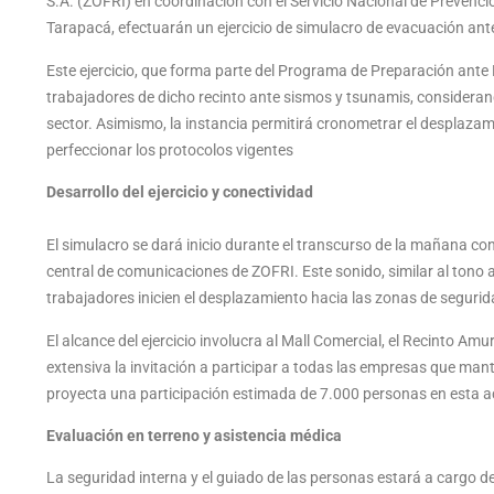
S.A. (ZOFRI) en coordinación con el Servicio Nacional de Preven
Tarapacá, efectuarán un ejercicio de simulacro de evacuación ant
Este ejercicio, que forma parte del Programa de Preparación ante 
trabajadores de dicho recinto ante sismos y tsunamis, consideran
sector. Asimismo, la instancia permitirá cronometrar el desplaza
perfeccionar los protocolos vigentes
Desarrollo del ejercicio y conectividad
El simulacro se dará inicio durante el transcurso de la mañana co
central de comunicaciones de ZOFRI. Este sonido, similar al tono 
trabajadores inicien el desplazamiento hacia las zonas de seguri
El alcance del ejercicio involucra al Mall Comercial, el Recinto Am
extensiva la invitación a participar a todas las empresas que mant
proyecta una participación estimada de 7.000 personas en esta ac
Evaluación en terreno y asistencia médica
La seguridad interna y el guiado de las personas estará a cargo d