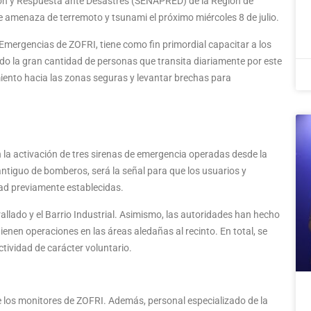
ción y Respuesta ante Desastres (SENAPRED) de la Región de
e amenaza de terremoto y tsunami el próximo miércoles 8 de julio.
Emergencias de ZOFRI, tiene como fin primordial capacitar a los
do la gran cantidad de personas que transita diariamente por este
miento hacia las zonas seguras y levantar brechas para
n la activación de tres sirenas de emergencia operadas desde la
antiguo de bomberos, será la señal para que los usuarios y
dad previamente establecidas.
urallado y el Barrio Industrial. Asimismo, las autoridades han hecho
ienen operaciones en las áreas aledañas al recinto. En total, se
tividad de carácter voluntario.
e los monitores de ZOFRI. Además, personal especializado de la