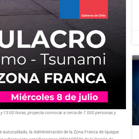
00 y 13:00 horas, proyecta convocar a cerca de 7.000 personas y
 de autocuidado, la Administración de la Zona Franca de Iquique