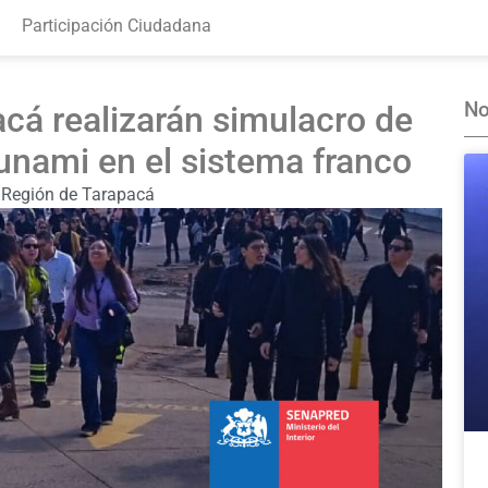
Participación Ciudadana
No
á realizarán simulacro de
unami en el sistema franco
Región de Tarapacá