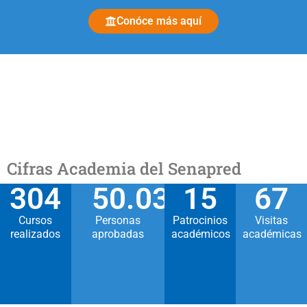
Conóce más aquí
Cifras Academia del Senapred
304
50.030
15
67
Cursos
Personas
Patrocinios
Visitas
realizados
aprobadas
académicos
académicas