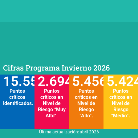
Cifras Programa Invierno 2026
15.552
2.694
5.456
5.42
Puntos
Puntos
Puntos
Puntos
críticos
críticos en
críticos en
críticos en
identificados.
Nivel de
Nivel de
Nivel de
Riesgo “Muy
Riesgo
Riesgo
Alto”.
“Alto”.
“Medio”.
Última actualización: abril 2026