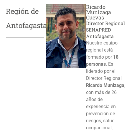
Ricardo
Región de
Munizaga
Cuevas
Director Regional
Antofagasta
SENAPRED
Antofagasta
Nuestro equipo
regional está
formado por
18
personas
. Es
liderado por el
Director Regional
Ricardo Munizaga
,
con más de 26
años de
experiencia en
prevención de
riesgos, salud
ocupacional,