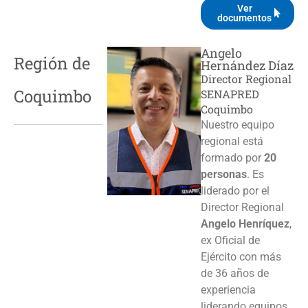
Ver
documentos
Angelo
Región de
Hernández Díaz
Director Regional
Coquimbo
SENAPRED
Coquimbo
Nuestro equipo
regional está
formado por
20
personas
. Es
liderado por el
Director Regional
Angelo Henríquez
,
ex Oficial de
Ejército con más
de 36 años de
experiencia
liderando equipos