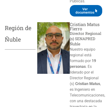
Públicas.
Ver
documentos
Cristian Matus
Región de
Fierro
Director Regional
Ñuble
(s) SENAPRED
Ñuble
Nuestro equipo
regional está
formado por
19
personas
. Es
liderado por el
Director Regional
(s)
Cristian Matus
,
es Ingeniero en
Telecomunicaciones,
con una destacada
trayectoria en la