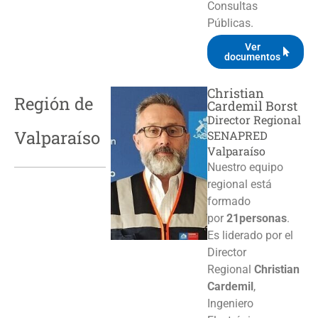
Consultas
Públicas.
Ver
documentos
Christian
Región de
Cardemil Borst
Director Regional
Valparaíso
SENAPRED
Valparaíso
Nuestro equipo
regional está
formado
por
21personas
.
Es liderado por el
Director
Regional
Christian
Cardemil
,
Ingeniero