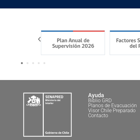
Ayuda
Biblio GRD
Planos de Evacuación
Visor Chile Preparado
Contacto