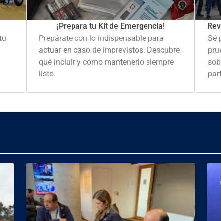
Rev
¡Prepara tu Kit de Emergencia!
Sé 
tu
Prepárate con lo indispensable para
pru
actuar en caso de imprevistos. Descubre
sob
qué incluir y cómo mantenerlo siempre
part
listo.