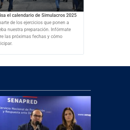
isa el calendario de Simulacros 2025
parte de los ejercicios que ponen a
eba nuestra preparación. Infórmate
re las próximas fechas y cómo
icipar.