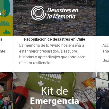
es
Recopilación de desastres en Chile
La memoria de lo vivido nos enseña a
Acc
ante
estar mejor preparados. Descubre
ame
historias y aprendizajes que fortalecen
Una
nuestra resiliencia.