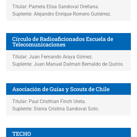
Titular: Pamela Elisa Sandoval Orellana.
Suplente: Alejandro Enrique Romero Gutiérrez.
Círculo de Radioaficionados Escuela de
Telecomunicaciones
Titular: Juan Fernando Araya Gómez.
Suplente: Juan Manuel Dalmari Bernaldo de Quirós.
Asociación de Guías y Scouts de Chile
Titular: Paul Cristhian Finch Ureta.
Suplente: Sisnia Cristina Sandoval Soto.
TECHO