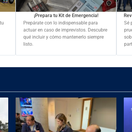
Rev
¡Prepara tu Kit de Emergencia!
Sé 
tu
Prepárate con lo indispensable para
pru
actuar en caso de imprevistos. Descubre
sob
qué incluir y cómo mantenerlo siempre
part
listo.