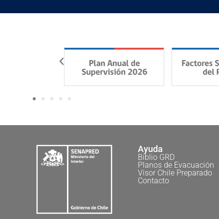
Ayuda
Biblio GRD
Planos de Evacuación
Visor Chile Preparado
Contacto