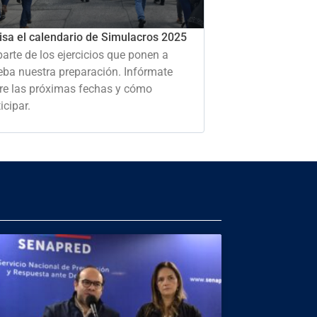
isa el calendario de Simulacros 2025
parte de los ejercicios que ponen a
eba nuestra preparación. Infórmate
re las próximas fechas y cómo
icipar.