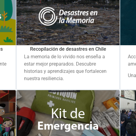
es
Recopilación de desastres en Chile
La memoria de lo vivido nos enseña a
Acc
ante
estar mejor preparados. Descubre
ame
historias y aprendizajes que fortalecen
Una
nuestra resiliencia.