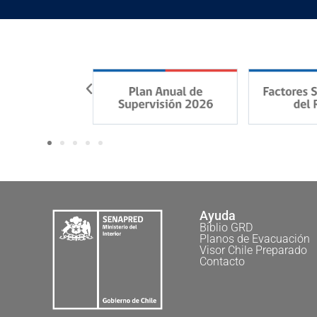
Ayuda
Biblio GRD
Planos de Evacuación
Visor Chile Preparado
Contacto