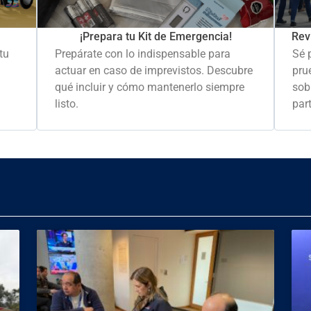
Rev
¡Prepara tu Kit de Emergencia!
Sé 
tu
Prepárate con lo indispensable para
pru
actuar en caso de imprevistos. Descubre
sob
qué incluir y cómo mantenerlo siempre
part
listo.