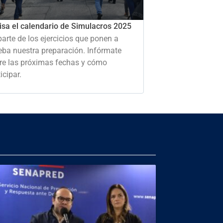
isa el calendario de Simulacros 2025
parte de los ejercicios que ponen a
eba nuestra preparación. Infórmate
re las próximas fechas y cómo
icipar.