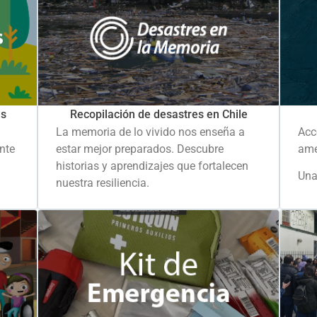
es
Recopilación de desastres en Chile
La memoria de lo vivido nos enseña a
Acc
ante
estar mejor preparados. Descubre
ame
historias y aprendizajes que fortalecen
Una
nuestra resiliencia.