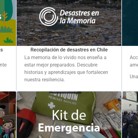
es
Recopilación de desastres en Chile
La memoria de lo vivido nos enseña a
Acc
ante
estar mejor preparados. Descubre
ame
historias y aprendizajes que fortalecen
Una
nuestra resiliencia.