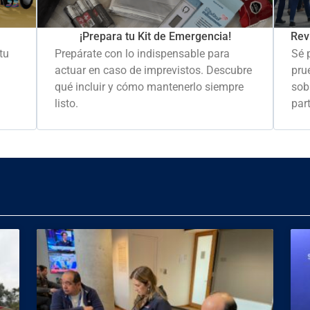
Rev
¡Prepara tu Kit de Emergencia!
Sé 
tu
Prepárate con lo indispensable para
pru
actuar en caso de imprevistos. Descubre
sob
qué incluir y cómo mantenerlo siempre
part
listo.