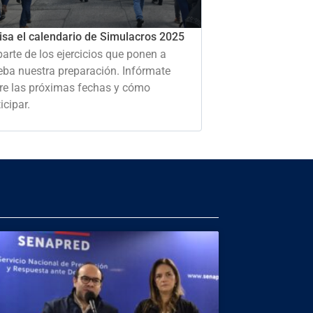
isa el calendario de Simulacros 2025
parte de los ejercicios que ponen a
eba nuestra preparación. Infórmate
re las próximas fechas y cómo
icipar.