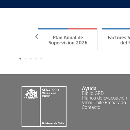
Ayuda
Biblio GRD
Planos de Evacuación
Visor Chile Preparado
Contacto