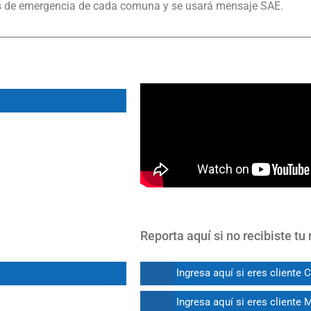
os de emergencia de cada comuna y se usará mensaje SAE.
Futaleufú - Remoción en Masa
Reporta aquí si no recibiste t
Ingresa aquí si eres cliente 
Ingresa aquí si eres cliente 