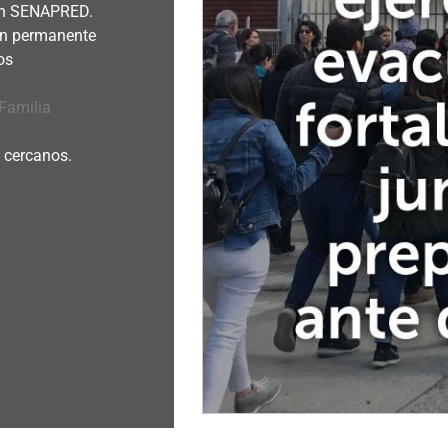
 en SENAPRED.
en permanente
os
Familia
y cercanos.