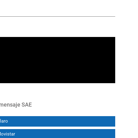
u mensaje SAE
Claro
Movistar