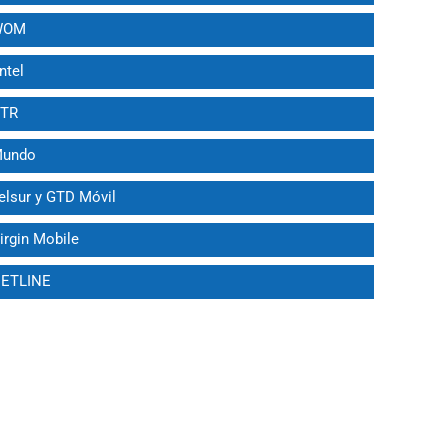
 WOM
ntel
VTR
 Mundo
Telsur y GTD Móvil
Virgin Mobile
 NETLINE